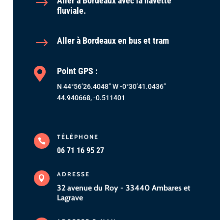
$
Aller à Bordeaux avec la navette
fluviale.
$
Aller à Bordeaux en bus et tram

Point GPS :
N 44°56’26.4048” W -0°30’41.0436”
44.940668
,
-0.511401
TÉLÉPHONE

06 71 16 95 27
ADRESSE

32 avenue du Roy - 33440 Ambares et
Lagrave