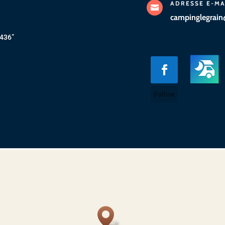
ADRESSE E-MA

campinglegrain
0436”
Follow