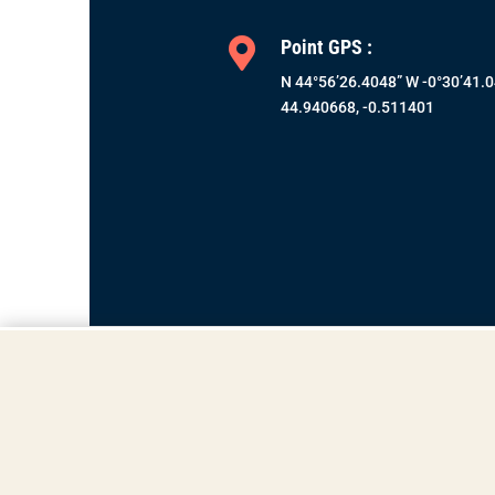

Point GPS :
N 44°56’26.4048” W -0°30’41.
44.940668
,
-0.511401